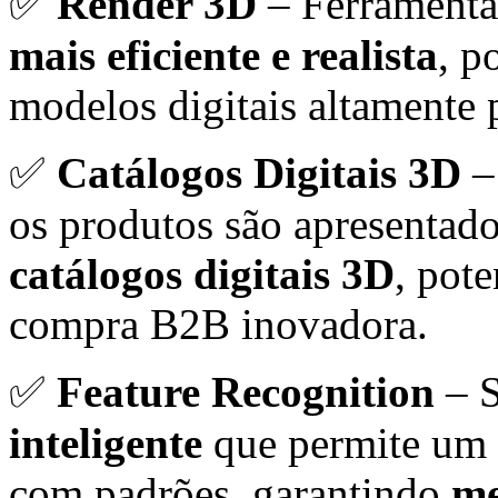
✅
Render 3D
– Ferramenta
mais eficiente e realista
, p
modelos digitais altamente 
✅
Catálogos Digitais 3D
–
os produtos são apresentado
catálogos digitais 3D
, pot
compra B2B inovadora.
✅
Feature Recognition
– S
inteligente
que permite um c
com padrões, garantindo
me